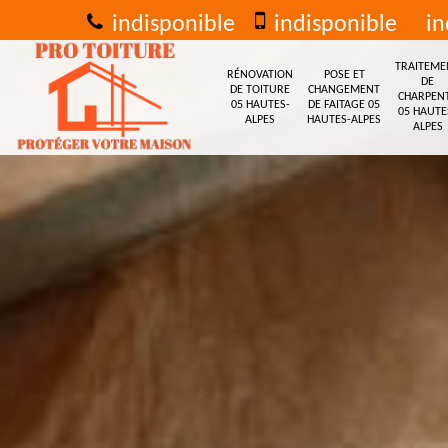
indisponible
indisponible
in
TRAITEME
RÉNOVATION
POSE ET
DE
DE TOITURE
CHANGEMENT
CHARPEN
05 HAUTES-
DE FAITAGE 05
05 HAUTE
ALPES
HAUTES-ALPES
ALPES