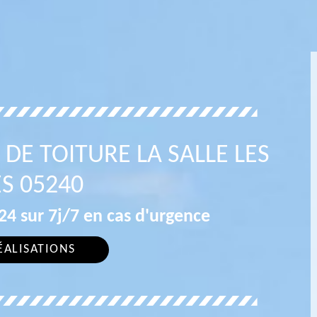
DE TOITURE LA SALLE LES
S 05240
4 sur 7j/7 en cas d'urgence
ÉALISATIONS