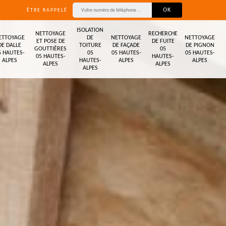
ÊTRE RAPPELÉ
ISOLATION
NETTOYAGE
RECHERCHE
ETTOYAGE
DE
NETTOYAGE
NETTOYAGE
ET POSE DE
DE FUITE
DE DALLE
TOITURE
DE FAÇADE
DE PIGNON
GOUTTIÈRES
05
5 HAUTES-
05
05 HAUTES-
05 HAUTES-
05 HAUTES-
HAUTES-
ALPES
HAUTES-
ALPES
ALPES
ALPES
ALPES
ALPES