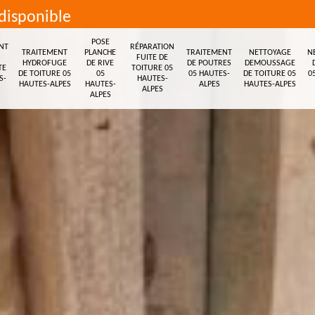
disponible
POSE
NT
RÉPARATION
TRAITEMENT
PLANCHE
TRAITEMENT
NETTOYAGE
N
FUITE DE
HYDROFUGE
DE RIVE
DE POUTRES
DEMOUSSAGE
TE
TOITURE 05
DE TOITURE 05
05
05 HAUTES-
DE TOITURE 05
0
S-
HAUTES-
HAUTES-ALPES
HAUTES-
ALPES
HAUTES-ALPES
ALPES
ALPES