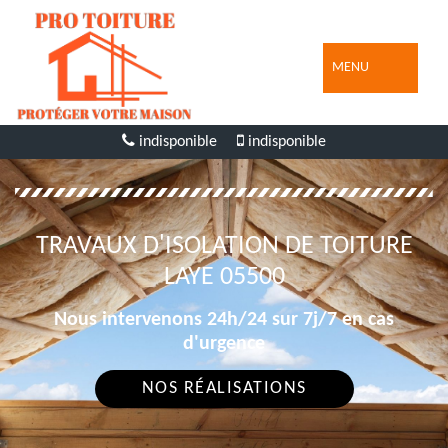
MENU
indisponible
indisponible
TRAVAUX D'ISOLATION DE TOITURE
LAYE 05500
Nous intervenons 24h/24 sur 7j/7 en cas
d'urgence
NOS RÉALISATIONS