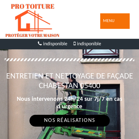
MENU
indisponible
indisponible
ENTRETIEN ET NETTOYAGE DE FAÇADE
CHABESTAN 05400
Nous intervenons 24h/24 sur 7j/7 en cas
d'urgence
NOS RÉALISATIONS