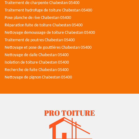
Traitement de charpente Chabestan 05400
Traitement hydrofuge de toiture Chabestan 05400
Pose planche de rive Chabestan 05400
Réparation fuite de toiture Chabestan 05400
Nettoyage demoussage de toiture Chabestan 05400
Traitement de poutres Chabestan 05400
Nettoyage et pose de gouttières Chabestan 05400
Nettoyage de dalle Chabestan 05400
Isolation de toiture Chabestan 05400
Recherche de fuite Chabestan 05400
Nettoyage de pignon Chabestan 05400