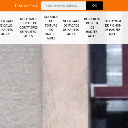
ÊTRE RAPPELÉ
ISOLATION
NETTOYAGE
RECHERCHE
ETTOYAGE
DE
NETTOYAGE
NETTOYAGE
ET POSE DE
DE FUITE
DE DALLE
TOITURE
DE FAÇADE
DE PIGNON
GOUTTIÈRES
05
5 HAUTES-
05
05 HAUTES-
05 HAUTES-
05 HAUTES-
HAUTES-
ALPES
HAUTES-
ALPES
ALPES
ALPES
ALPES
ALPES