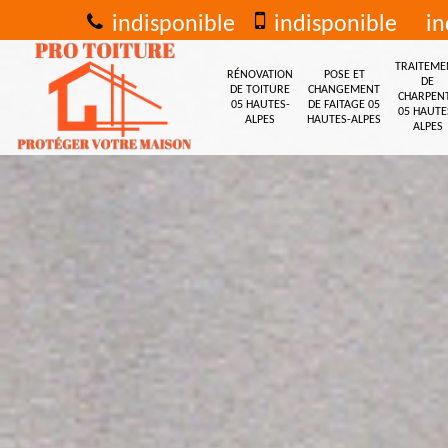
indisponible
indisponible
in
TRAITEME
RÉNOVATION
POSE ET
DE
DE TOITURE
CHANGEMENT
CHARPEN
05 HAUTES-
DE FAITAGE 05
05 HAUTE
ALPES
HAUTES-ALPES
ALPES