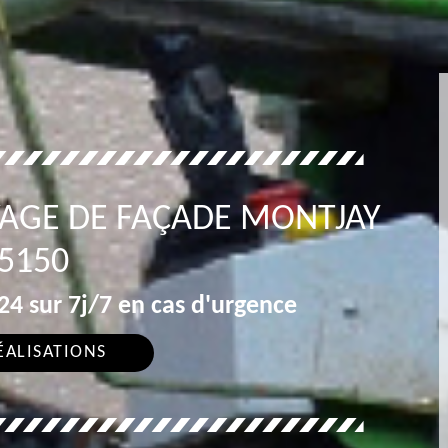
YAGE DE FAÇADE MONTJAY
5150
4 sur 7j/7 en cas d'urgence
ÉALISATIONS