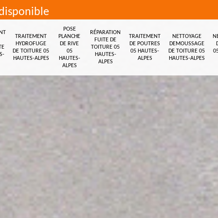
disponible
POSE
NT
RÉPARATION
TRAITEMENT
PLANCHE
TRAITEMENT
NETTOYAGE
N
FUITE DE
HYDROFUGE
DE RIVE
DE POUTRES
DEMOUSSAGE
TE
TOITURE 05
DE TOITURE 05
05
05 HAUTES-
DE TOITURE 05
0
S-
HAUTES-
HAUTES-ALPES
HAUTES-
ALPES
HAUTES-ALPES
ALPES
ALPES