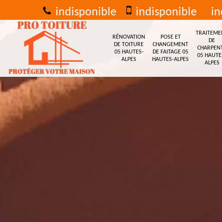
indisponible
indisponible
in
TRAITEME
RÉNOVATION
POSE ET
DE
DE TOITURE
CHANGEMENT
CHARPEN
05 HAUTES-
DE FAITAGE 05
05 HAUTE
ALPES
HAUTES-ALPES
ALPES