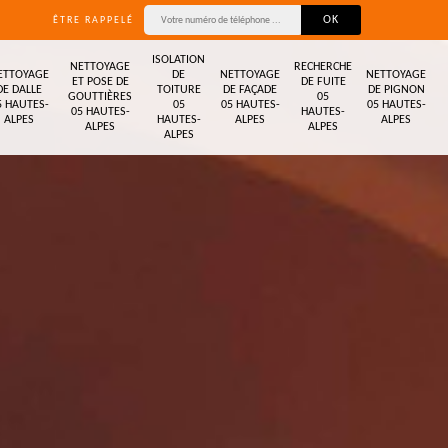
ÊTRE RAPPELÉ
ISOLATION
NETTOYAGE
RECHERCHE
ETTOYAGE
DE
NETTOYAGE
NETTOYAGE
ET POSE DE
DE FUITE
DE DALLE
TOITURE
DE FAÇADE
DE PIGNON
GOUTTIÈRES
05
5 HAUTES-
05
05 HAUTES-
05 HAUTES-
05 HAUTES-
HAUTES-
ALPES
HAUTES-
ALPES
ALPES
ALPES
ALPES
ALPES