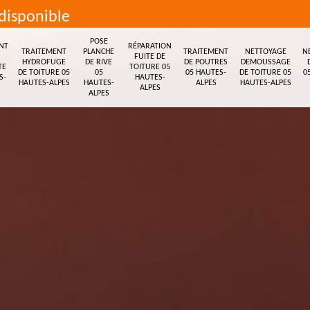
disponible
POSE
NT
RÉPARATION
TRAITEMENT
PLANCHE
TRAITEMENT
NETTOYAGE
N
FUITE DE
HYDROFUGE
DE RIVE
DE POUTRES
DEMOUSSAGE
TE
TOITURE 05
DE TOITURE 05
05
05 HAUTES-
DE TOITURE 05
0
S-
HAUTES-
HAUTES-ALPES
HAUTES-
ALPES
HAUTES-ALPES
ALPES
ALPES