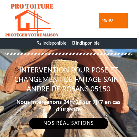
MENU
indisponible
indisponible
INTERVENTION POUR POSE ET
CHANGEMENT DE FAITAGE SAINT
ANDRE DE ROSANS 05150
Nous intervenons 24h/24 sur 7j/7 en cas
d'urgence
NOS RÉALISATIONS