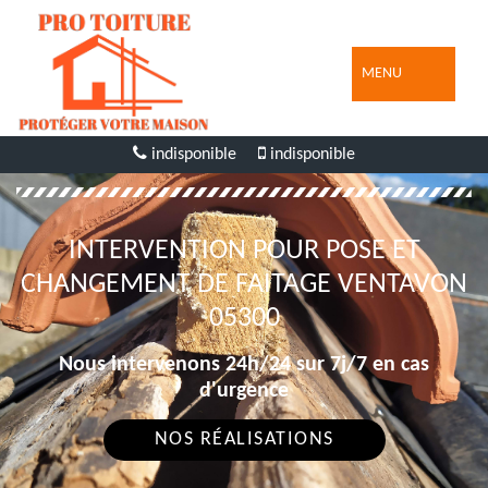
MENU
indisponible
indisponible
INTERVENTION POUR POSE ET
CHANGEMENT DE FAITAGE VENTAVON
05300
Nous intervenons 24h/24 sur 7j/7 en cas
d'urgence
NOS RÉALISATIONS