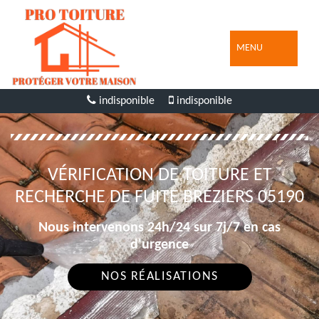
MENU
indisponible
indisponible
VÉRIFICATION DE TOITURE ET
RECHERCHE DE FUITE BREZIERS 05190
Nous intervenons 24h/24 sur 7j/7 en cas
d'urgence
NOS RÉALISATIONS