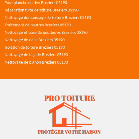
Pose planche de rive Breziers 05190
Réparation fuite de toiture Breziers 05190
Nettoyage demoussage de toiture Breziers 05190
Traitement de poutres Breziers 05190
Nettoyage et pose de gouttières Breziers 05190
Nettoyage de dalle Breziers 05190
Isolation de toiture Breziers 05190
Nettoyage de façade Breziers 05190
Nettoyage de pignon Breziers 05190