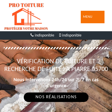
MENU
indisponible
indisponible
VÉRIFICATION DE TOITURE ET
RECHERCHE DE FUITE LA PIARRE 05700
Nous intervenons 24h/24 sur 7j/7 en cas
d'urgence
NOS RÉALISATIONS