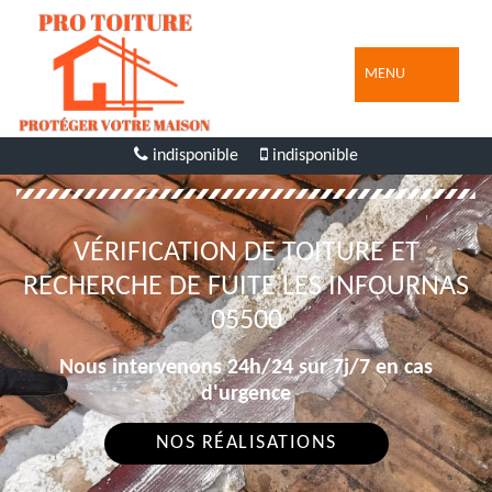
MENU
indisponible
indisponible
VÉRIFICATION DE TOITURE ET
RECHERCHE DE FUITE LES INFOURNAS
05500
Nous intervenons 24h/24 sur 7j/7 en cas
d'urgence
NOS RÉALISATIONS