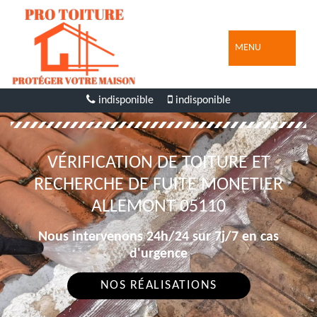
MENU
indisponible
indisponible
VÉRIFICATION DE TOITURE ET
RECHERCHE DE FUITE MONETIER
ALLEMONT 05110
Nous intervenons 24h/24 sur 7j/7 en cas
d'urgence
NOS RÉALISATIONS