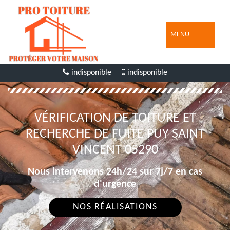
MENU
indisponible
indisponible
VÉRIFICATION DE TOITURE ET
RECHERCHE DE FUITE PUY SAINT
VINCENT 05290
Nous intervenons 24h/24 sur 7j/7 en cas
d'urgence
NOS RÉALISATIONS