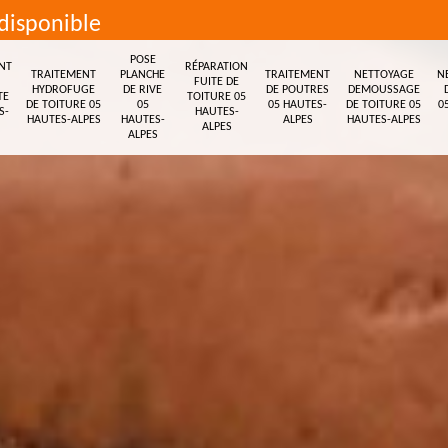
disponible
POSE
NT
RÉPARATION
TRAITEMENT
PLANCHE
TRAITEMENT
NETTOYAGE
N
FUITE DE
HYDROFUGE
DE RIVE
DE POUTRES
DEMOUSSAGE
TE
TOITURE 05
DE TOITURE 05
05
05 HAUTES-
DE TOITURE 05
0
S-
HAUTES-
HAUTES-ALPES
HAUTES-
ALPES
HAUTES-ALPES
ALPES
ALPES