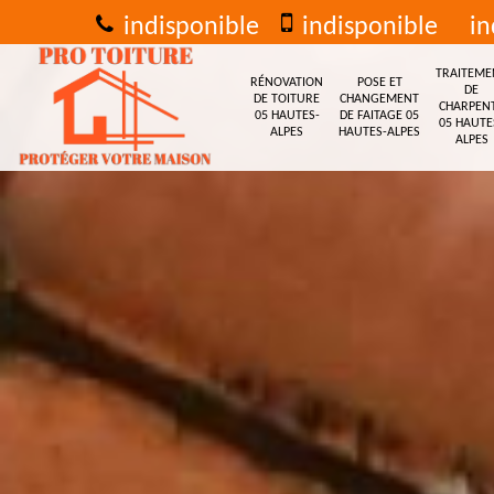
indisponible
indisponible
in
TRAITEME
RÉNOVATION
POSE ET
DE
DE TOITURE
CHANGEMENT
CHARPEN
05 HAUTES-
DE FAITAGE 05
05 HAUTE
ALPES
HAUTES-ALPES
ALPES