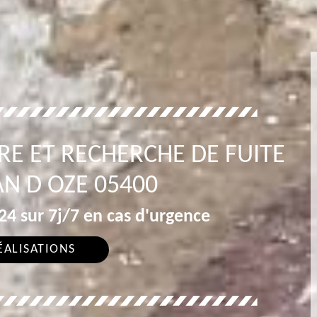
RE ET RECHERCHE DE FUITE
N D OZE 05400
4 sur 7j/7 en cas d'urgence
ÉALISATIONS