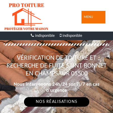
MENU
indisponible
indisponible
VÉRIFICATION DE TOITURE ET
RECHERCHE DE FUITE SAINT BONNET
EN CHAMPSAUR 05500
Nous intervenons 24h/24 sur 7j/7 en cas
d'urgence
NOS RÉALISATIONS