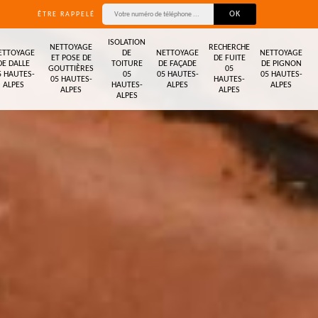
ÊTRE RAPPELÉ
ISOLATION
NETTOYAGE
RECHERCHE
ETTOYAGE
DE
NETTOYAGE
NETTOYAGE
ET POSE DE
DE FUITE
DE DALLE
TOITURE
DE FAÇADE
DE PIGNON
GOUTTIÈRES
05
5 HAUTES-
05
05 HAUTES-
05 HAUTES-
05 HAUTES-
HAUTES-
ALPES
HAUTES-
ALPES
ALPES
ALPES
ALPES
ALPES