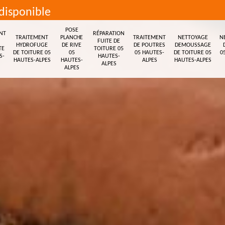
disponible
POSE
NT
RÉPARATION
TRAITEMENT
PLANCHE
TRAITEMENT
NETTOYAGE
N
FUITE DE
HYDROFUGE
DE RIVE
DE POUTRES
DEMOUSSAGE
TE
TOITURE 05
DE TOITURE 05
05
05 HAUTES-
DE TOITURE 05
0
S-
HAUTES-
HAUTES-ALPES
HAUTES-
ALPES
HAUTES-ALPES
ALPES
ALPES