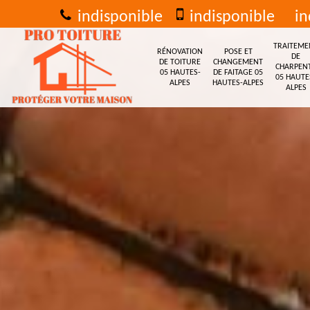
indisponible
indisponible
in
TRAITEME
RÉNOVATION
POSE ET
DE
DE TOITURE
CHANGEMENT
CHARPEN
05 HAUTES-
DE FAITAGE 05
05 HAUTE
ALPES
HAUTES-ALPES
ALPES