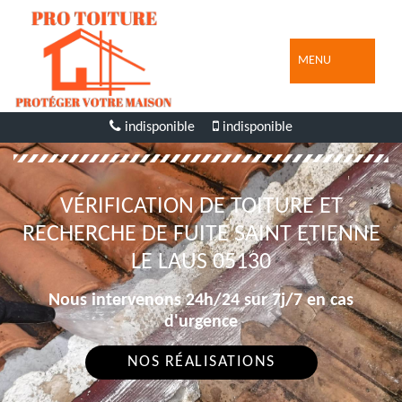
MENU
indisponible
indisponible
VÉRIFICATION DE TOITURE ET
RECHERCHE DE FUITE SAINT ETIENNE
LE LAUS 05130
Nous intervenons 24h/24 sur 7j/7 en cas
d'urgence
NOS RÉALISATIONS