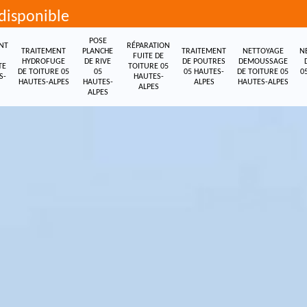
disponible
POSE
NT
RÉPARATION
TRAITEMENT
PLANCHE
TRAITEMENT
NETTOYAGE
N
FUITE DE
HYDROFUGE
DE RIVE
DE POUTRES
DEMOUSSAGE
TE
TOITURE 05
DE TOITURE 05
05
05 HAUTES-
DE TOITURE 05
0
S-
HAUTES-
HAUTES-ALPES
HAUTES-
ALPES
HAUTES-ALPES
ALPES
ALPES