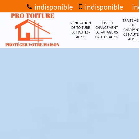
indisponible
indisponible
in
TRAITEME
RÉNOVATION
POSE ET
DE
DE TOITURE
CHANGEMENT
CHARPEN
05 HAUTES-
DE FAITAGE 05
05 HAUTE
ALPES
HAUTES-ALPES
ALPES