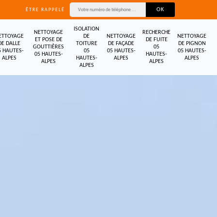
ÊTRE RAPPELÉ
ISOLATION
NETTOYAGE
RECHERCHE
ETTOYAGE
DE
NETTOYAGE
NETTOYAGE
ET POSE DE
DE FUITE
DE DALLE
TOITURE
DE FAÇADE
DE PIGNON
GOUTTIÈRES
05
5 HAUTES-
05
05 HAUTES-
05 HAUTES-
05 HAUTES-
HAUTES-
ALPES
HAUTES-
ALPES
ALPES
ALPES
ALPES
ALPES