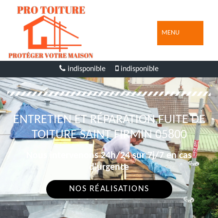
MENU
indisponible
indisponible
ENTRETIEN ET RÉPARATION FUITE DE
TOITURE SAINT FIRMIN 05800
Nous intervenons 24h/24 sur 7j/7 en cas
d'urgence
NOS RÉALISATIONS