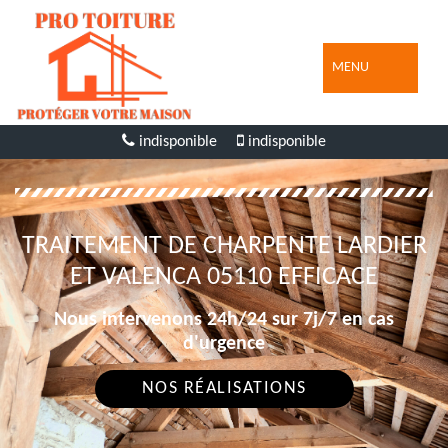
MENU
indisponible
indisponible
TRAITEMENT DE CHARPENTE LARDIER
ET VALENCA 05110 EFFICACE
Nous intervenons 24h/24 sur 7j/7 en cas
d'urgence
NOS RÉALISATIONS