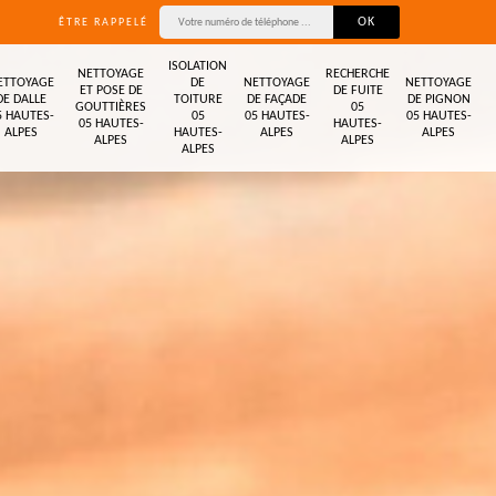
ÊTRE RAPPELÉ
ISOLATION
NETTOYAGE
RECHERCHE
ETTOYAGE
DE
NETTOYAGE
NETTOYAGE
ET POSE DE
DE FUITE
DE DALLE
TOITURE
DE FAÇADE
DE PIGNON
GOUTTIÈRES
05
5 HAUTES-
05
05 HAUTES-
05 HAUTES-
05 HAUTES-
HAUTES-
ALPES
HAUTES-
ALPES
ALPES
ALPES
ALPES
ALPES