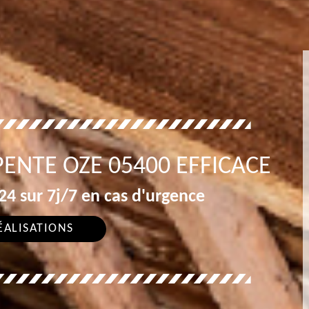
ENTE OZE 05400 EFFICACE
4 sur 7j/7 en cas d'urgence
ÉALISATIONS