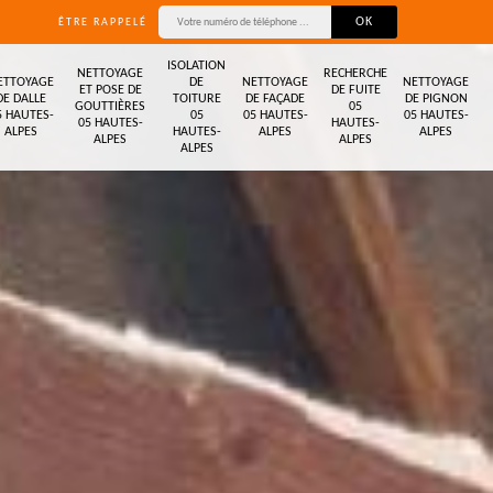
ÊTRE RAPPELÉ
ISOLATION
NETTOYAGE
RECHERCHE
ETTOYAGE
DE
NETTOYAGE
NETTOYAGE
ET POSE DE
DE FUITE
DE DALLE
TOITURE
DE FAÇADE
DE PIGNON
GOUTTIÈRES
05
5 HAUTES-
05
05 HAUTES-
05 HAUTES-
05 HAUTES-
HAUTES-
ALPES
HAUTES-
ALPES
ALPES
ALPES
ALPES
ALPES