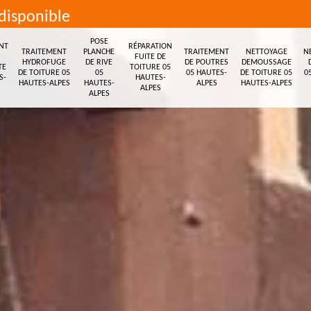
disponible
POSE
NT
RÉPARATION
TRAITEMENT
PLANCHE
TRAITEMENT
NETTOYAGE
N
FUITE DE
HYDROFUGE
DE RIVE
DE POUTRES
DEMOUSSAGE
TE
TOITURE 05
DE TOITURE 05
05
05 HAUTES-
DE TOITURE 05
0
S-
HAUTES-
HAUTES-ALPES
HAUTES-
ALPES
HAUTES-ALPES
ALPES
ALPES