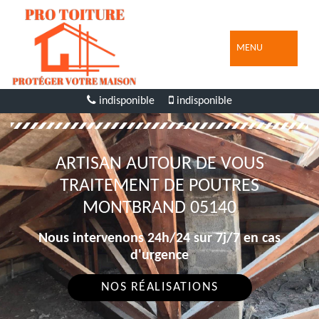
MENU
indisponible
indisponible
ARTISAN AUTOUR DE VOUS
TRAITEMENT DE POUTRES
MONTBRAND 05140
Nous intervenons 24h/24 sur 7j/7 en cas
d'urgence
NOS RÉALISATIONS