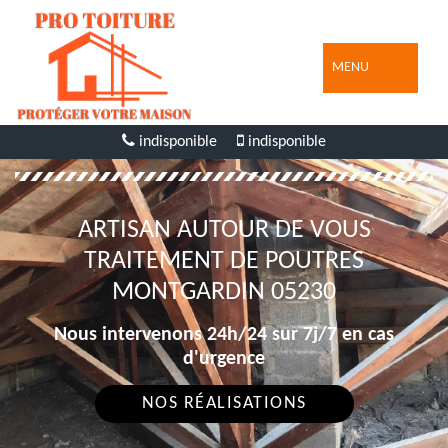
MENU
indisponible
indisponible
ARTISAN AUTOUR DE VOUS
TRAITEMENT DE POUTRES
MONTGARDIN 05230
Nous intervenons 24h/24 sur 7j/7 en cas
d'urgence
NOS RÉALISATIONS