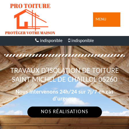
MENU
indisponible
indisponible
TRAVAUX D'ISOLATION DE TOITURE
SAINT MICHEL DE CHAILLOL 05260
Nous intervenons 24h/24 sur 7j/7 en cas
d'urgence
NOS RÉALISATIONS