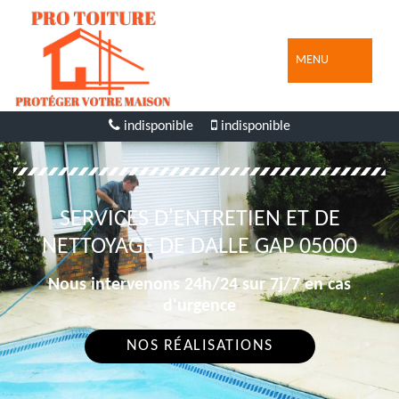
MENU
indisponible
indisponible
SERVICES D'ENTRETIEN ET DE
NETTOYAGE DE DALLE GAP 05000
Nous intervenons 24h/24 sur 7j/7 en cas
d'urgence
NOS RÉALISATIONS