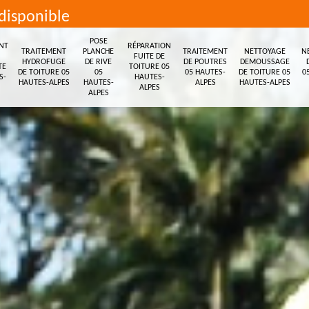
disponible
POSE
NT
RÉPARATION
TRAITEMENT
PLANCHE
TRAITEMENT
NETTOYAGE
N
FUITE DE
HYDROFUGE
DE RIVE
DE POUTRES
DEMOUSSAGE
TE
TOITURE 05
DE TOITURE 05
05
05 HAUTES-
DE TOITURE 05
0
S-
HAUTES-
HAUTES-ALPES
HAUTES-
ALPES
HAUTES-ALPES
ALPES
ALPES