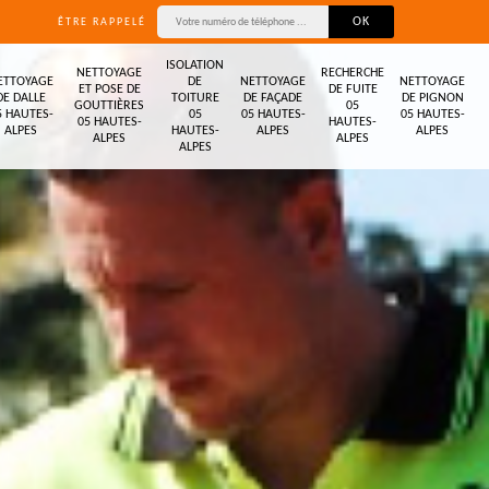
ÊTRE RAPPELÉ
ISOLATION
NETTOYAGE
RECHERCHE
ETTOYAGE
DE
NETTOYAGE
NETTOYAGE
ET POSE DE
DE FUITE
DE DALLE
TOITURE
DE FAÇADE
DE PIGNON
GOUTTIÈRES
05
5 HAUTES-
05
05 HAUTES-
05 HAUTES-
05 HAUTES-
HAUTES-
ALPES
HAUTES-
ALPES
ALPES
ALPES
ALPES
ALPES