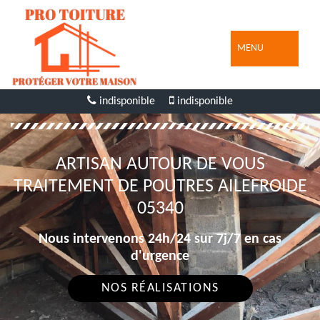
MENU
indisponible
indisponible
ARTISAN AUTOUR DE VOUS
TRAITEMENT DE POUTRES AILEFROIDE
05340
Nous intervenons 24h/24 sur 7j/7 en cas
d'urgence
NOS RÉALISATIONS