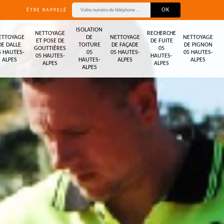
ÊTRE RAPPELÉ
ISOLATION
NETTOYAGE
RECHERCHE
ETTOYAGE
DE
NETTOYAGE
NETTOYAGE
ET POSE DE
DE FUITE
DE DALLE
TOITURE
DE FAÇADE
DE PIGNON
GOUTTIÈRES
05
5 HAUTES-
05
05 HAUTES-
05 HAUTES-
05 HAUTES-
HAUTES-
ALPES
HAUTES-
ALPES
ALPES
ALPES
ALPES
ALPES