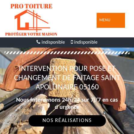
MENU
indisponible
indisponible
INTERVENTION POUR POSE ET
CHANGEMENT DE FAITAGE SAINT
APOLLINAIRE 05160
Nous intervenons 24h/24 sur 7j/7 en cas
d'urgence
NOS RÉALISATIONS