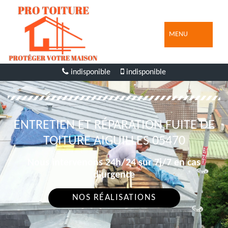
MENU
indisponible
indisponible
ENTRETIEN ET RÉPARATION FUITE DE
TOITURE AIGUILLES 05470
Nous intervenons 24h/24 sur 7j/7 en cas
d'urgence
NOS RÉALISATIONS