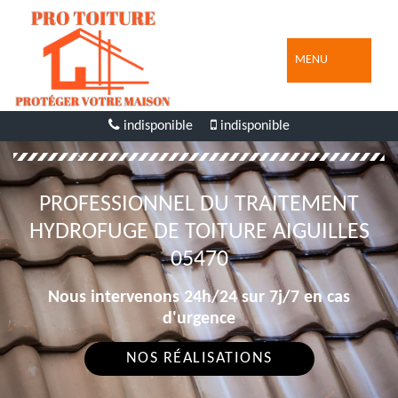
MENU
indisponible
indisponible
PROFESSIONNEL DU TRAITEMENT
HYDROFUGE DE TOITURE AIGUILLES
05470
Nous intervenons 24h/24 sur 7j/7 en cas
d'urgence
NOS RÉALISATIONS