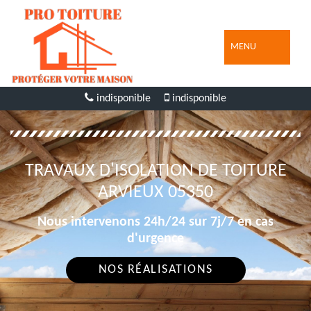
MENU
indisponible
indisponible
TRAVAUX D'ISOLATION DE TOITURE
ARVIEUX 05350
Nous intervenons 24h/24 sur 7j/7 en cas
d'urgence
NOS RÉALISATIONS