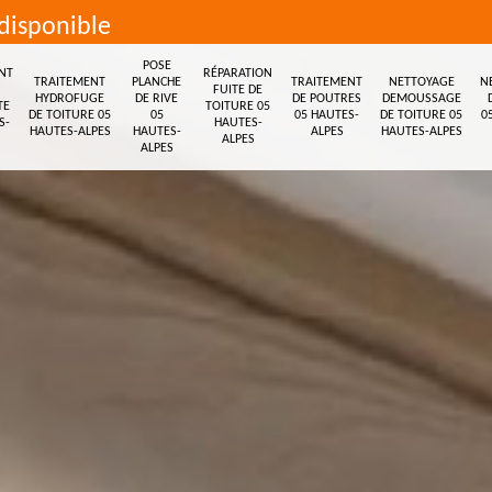
disponible
POSE
NT
RÉPARATION
TRAITEMENT
PLANCHE
TRAITEMENT
NETTOYAGE
N
FUITE DE
HYDROFUGE
DE RIVE
DE POUTRES
DEMOUSSAGE
TE
TOITURE 05
DE TOITURE 05
05
05 HAUTES-
DE TOITURE 05
0
S-
HAUTES-
HAUTES-ALPES
HAUTES-
ALPES
HAUTES-ALPES
ALPES
ALPES