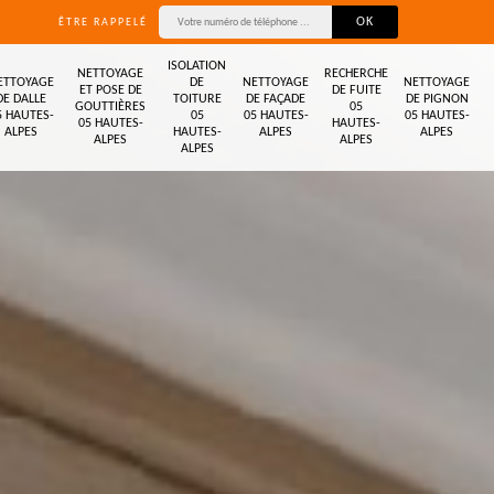
ÊTRE RAPPELÉ
ISOLATION
NETTOYAGE
RECHERCHE
ETTOYAGE
DE
NETTOYAGE
NETTOYAGE
ET POSE DE
DE FUITE
DE DALLE
TOITURE
DE FAÇADE
DE PIGNON
GOUTTIÈRES
05
5 HAUTES-
05
05 HAUTES-
05 HAUTES-
05 HAUTES-
HAUTES-
ALPES
HAUTES-
ALPES
ALPES
ALPES
ALPES
ALPES