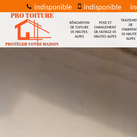
indisponible
indisponible
in
TRAITEME
RÉNOVATION
POSE ET
DE
DE TOITURE
CHANGEMENT
CHARPEN
05 HAUTES-
DE FAITAGE 05
05 HAUTE
ALPES
HAUTES-ALPES
ALPES