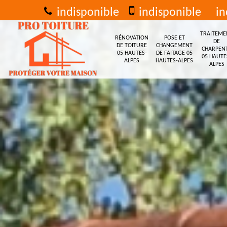
indisponible
indisponible
in
TRAITEME
RÉNOVATION
POSE ET
DE
DE TOITURE
CHANGEMENT
CHARPEN
05 HAUTES-
DE FAITAGE 05
05 HAUTE
ALPES
HAUTES-ALPES
ALPES