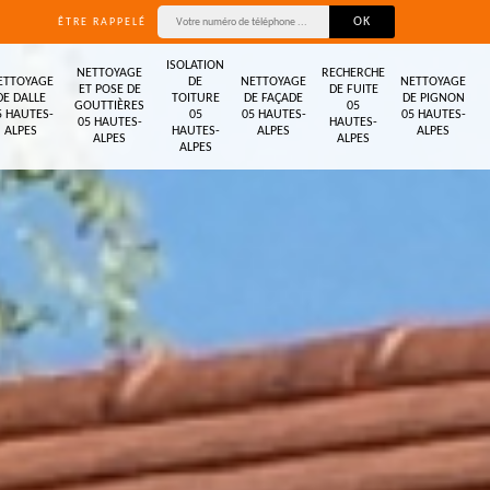
ÊTRE RAPPELÉ
ISOLATION
NETTOYAGE
RECHERCHE
ETTOYAGE
DE
NETTOYAGE
NETTOYAGE
ET POSE DE
DE FUITE
DE DALLE
TOITURE
DE FAÇADE
DE PIGNON
GOUTTIÈRES
05
5 HAUTES-
05
05 HAUTES-
05 HAUTES-
05 HAUTES-
HAUTES-
ALPES
HAUTES-
ALPES
ALPES
ALPES
ALPES
ALPES