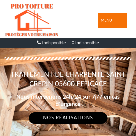
MENU
indisponible
indisponible
TRAITEMENT DE CHARPENTE SAINT
CREPIN 05600 EFFICACE
Nous intervenons 24h/24 sur 7j/7 en cas
d'urgence
NOS RÉALISATIONS